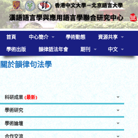
首頁
中心簡介
學術動態
資源共享
學術出版
韻律語法年會
期刊
中文
關於韻律句法學
科研成果
(最新)
學術研究
學術論壇
合作交流