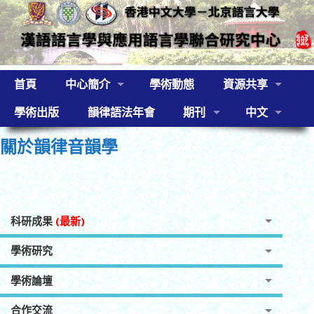
首頁
中心簡介
學術動態
資源共享
學術出版
韻律語法年會
期刊
中文
關於韻律音韻學
科研成果
(最新)
學術研究
學術論壇
合作交流