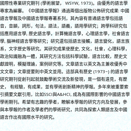
國際性專業研究期刊 (學術展望， WSYW, 1973)。由優秀的語言學
專家為編審。《中國語言學報》通過兩個出版物公佈研究成果: 中國
語言學報及中國語言學報專著系列，其內容有普通語言學包括語
音，音韻，詞形，句法，語法，語義，語用學研究；跨學科研究包
括應用語言學, 歷史語言學，計算機語言學，心理語言學，社會語言
學, 腦神經語言學等研究；研究還包括語言接觸，語言變化，語言族
系，文字歷史等研究。其研究成果使歷史, 文化，社會，心理科學，
政治知識融為一體，其研究方法包括科學試驗，語言比較，歷史文
獻證明，模擬理論，案例研究等。文章語言以英文為主兼收優秀中
文文章；文章提要則中英文並用。這部具有歷史 (1973~) 的語言學
研究期刊從創刊起就鼓勵學術交流及新發現，是一個有遠見，有歷
史， 有經驗，有成果，並有學術創新精神的學報。多年來被重要索
引摘要文獻引用，比如SSCI與A&HCI, 成為有國際影響的中國語言學
學術期刊。希望有志趣的學者，瞭解本學報的研究方向及發展，參
與本學報的作者及學者們的學術研究，共同為探索人類語言及中國
語言作出有國際水平的研究。