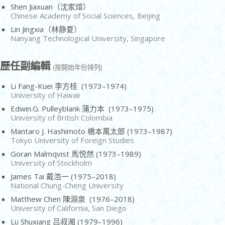
Shen Jiaxuan（沈家煊）
Chinese Academy of Social Sciences, Beijing
Lin Jingxia（林静夏）
Nanyang Technological University, Singapore
歷任副編輯
(按開始年份排列)
Li Fang-Kuei 李方桂 (1973–1974)
University of Hawaii
Edwin.G. Pulleyblank 蒲力本 (1973–1975)
University of British Colombia
Mantaro J. Hashimoto 橋本萬太郎 (1973–1987)
Tokyo University of Foreign Studies
Goran Malmqvist 馬悦然 (1973–1989)
University of Stockholm
James Tai 戴浩一 (1975–2018)
National Chung-Cheng University
Matthew Chen 陳淵泉 (1976–2018)
University of California, San Diego
Lü Shuxiang 吕叔湘 (1979–1996)