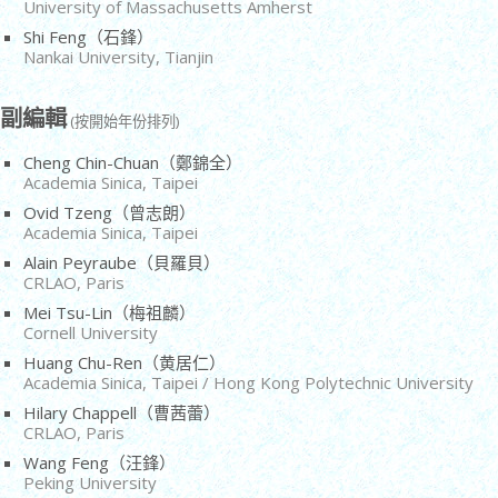
University of Massachusetts Amherst
Shi Feng（石鋒）
Nankai University, Tianjin
副編輯
(按開始年份排列)
Cheng Chin-Chuan（鄭錦全）
Academia Sinica, Taipei
Ovid Tzeng（曾志朗）
Academia Sinica, Taipei
Alain Peyraube（貝羅貝）
CRLAO, Paris
Mei Tsu-Lin（梅祖麟）
Cornell University
Huang Chu-Ren（黄居仁）
Academia Sinica, Taipei / Hong Kong Polytechnic University
Hilary Chappell（曹茜蕾）
CRLAO, Paris
Wang Feng（汪鋒）
Peking University