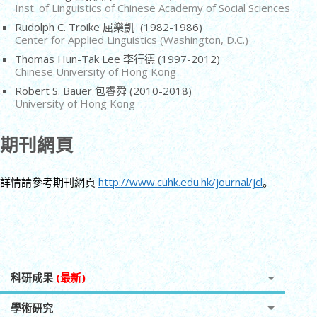
Inst. of Linguistics of Chinese Academy of Social Sciences
Rudolph C. Troike 屈樂凱 (1982-1986)
Center for Applied Linguistics (Washington, D.C.)
Thomas Hun-Tak Lee 李行德 (1997-2012)
Chinese University of Hong Kong
Robert S. Bauer 包睿舜 (2010-2018)
University of Hong Kong
期刊網頁
詳情請參考期刊網頁
http://www.cuhk.edu.hk/journal/jcl
。
科研成果
(最新)
學術研究