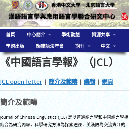
首頁
中心簡介
學術動態
資源共享
學術出版
韻律語法年會
期刊
中文
《中國語言學報》（JCL）
JCL open letter
|
簡介及範疇
|
編輯
|
網頁
簡介及範疇
Journal of Chinese Linguistics (JCL) 是以普通語言學和中國語言學相
結合為研究內容，科學研究方法為探索途徑，英漢語為交流媒介的