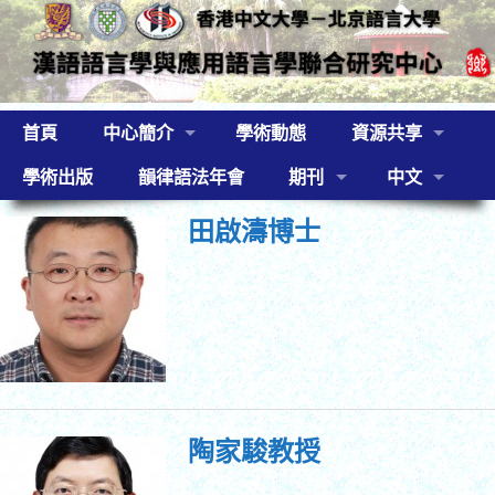
首頁
中心簡介
學術動態
資源共享
學術出版
韻律語法年會
期刊
中文
田啟濤博士
陶家駿教授