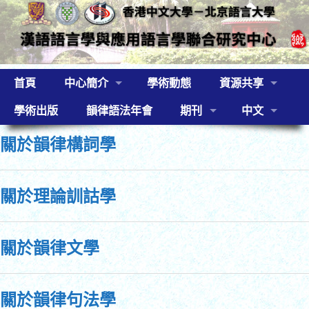
首頁
中心簡介
學術動態
資源共享
學術出版
韻律語法年會
期刊
中文
關於韻律構詞學
關於理論訓詁學
關於韻律文學
關於韻律句法學