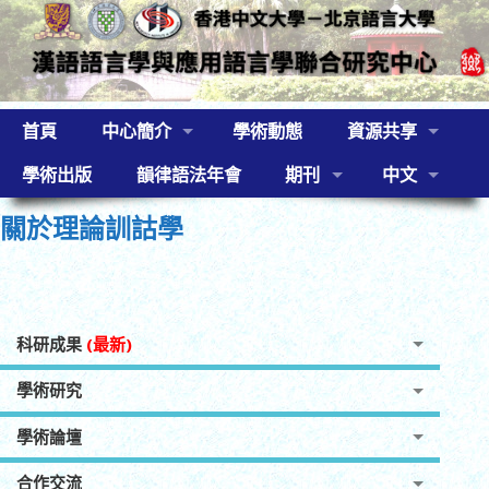
首頁
中心簡介
學術動態
資源共享
學術出版
韻律語法年會
期刊
中文
關於理論訓詁學
科研成果
(最新)
學術研究
學術論壇
合作交流