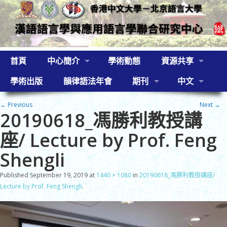
首頁
中心簡介
學術動態
資源共享
學術出版
韻律語法年會
期刊
中文
← Previous
Next →
20190618_馮勝利教授講
座/ Lecture by Prof. Feng
Shengli
Published
September 19, 2019
at
1440 × 1080
in
20190618_馮勝利教授講座/
Lecture by Prof. Feng Shengli
.