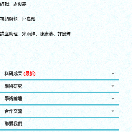
編輯：盧俊霖
視頻剪輯：邱嘉耀
講座助理：宋雨婷、陳康濤、許鑫輝
科研成果
(最新)
學術研究
學術論壇
合作交流
聯繫我們