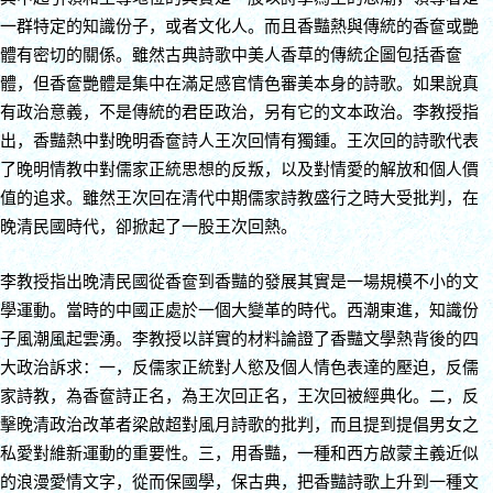
一群特定的知識份子，或者文化人。而且香豔熱與傳統的香奩或艷
體有密切的關係。雖然古典詩歌中美人香草的傳統企圖包括香奩
體，但香奩艷體是集中在滿足感官情色審美本身的詩歌。如果說真
有政治意義，不是傳統的君臣政治，另有它的文本政治。李教授指
出，香豔熱中對晚明香奩詩人王次回情有獨鍾。王次回的詩歌代表
了晚明情教中對儒家正統思想的反叛，以及對情愛的解放和個人價
值的追求。雖然王次回在清代中期儒家詩教盛行之時大受批判，在
晚清民國時代，卻掀起了一股王次回熱。
李教授指出晚清民國從香奩到香豔的發展其實是一場規模不小的文
學運動。當時的中國正處於一個大變革的時代。西潮東進，知識份
子風潮風起雲湧。李教授以詳實的材料論證了香豔文學熱背後的四
大政治訴求：一，反儒家正統對人慾及個人情色表達的壓迫，反儒
家詩教，為香奩詩正名，為王次回正名，王次回被經典化。二，反
擊晚清政治改革者梁啟超對風月詩歌的批判，而且提到提倡男女之
私愛對維新運動的重要性。三，用香豔，一種和西方啟蒙主義近似
的浪漫愛情文字，從而保國學，保古典，把香豔詩歌上升到一種文