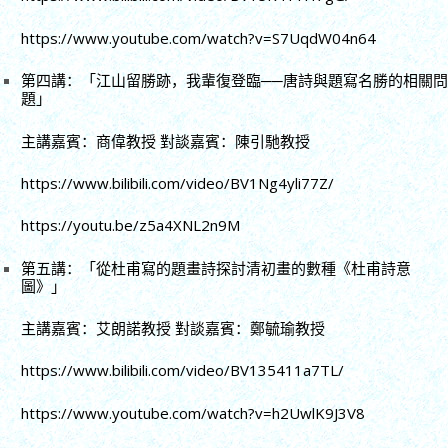
https://www.youtube.com/watch?v=S7UqdW04n64
第四講：「江山留勝跡，我輩復登臨──唐詩與題寫名勝的相關問
題」
主講嘉賓：商偉教授 對談嘉賓：陳引馳教授
https://www.bilibili.com/video/BV1Ng4yli77Z/
https://youtu.be/z5a4XNL2n9M
第五講：「從杜甫寫的題畫詩探討清初畫的數種《杜甫詩意
圖》」
主講嘉賓：艾朗諾教授 對談嘉賓：鄭毓瑜教授
https://www.bilibili.com/video/BV135411a7TL/
https://www.youtube.com/watch?v=h2UwlK9J3V8