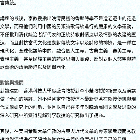
言傳統。
講座的最後，李教授指出晚清民初的香豔詩學不是遺老遺少的花邊
文學，而是他們利用中國的另類詩歌傳統進行的嚴肅的文學運動，
不僅批判清代統治者所代表的正統詩教對情慾以及情慾的表達的壓
迫，而且對抗當代文化運動對傳統文字以及詩歌的排擠，是一種在
現代化，全球化語境中的，融合個人主義，古典主義，審美主義，
表現主義，甚至民族主義的詩歌思潮與實踐，反對對個人慾望與詩
歌藝術的政治壓迫以及簡單西化。
對談與提問
對談環節，香港科技大學吳盛青教授對李小榮教授的新書以及演講
做了全面的講評。她不僅肯定李教授這本最新專著在銜接傳統與現
代文學研究上的創新，並且以自己在多年對晚清民國文學及思潮的
深入研究中所獲得見解對李教授的研究做出了補充。
其後，在美國萊斯大學任教的古典與近代文學的專家學者錢南秀教
授也對演講進行了評論並從女性主義的角度提出了自己的見解。