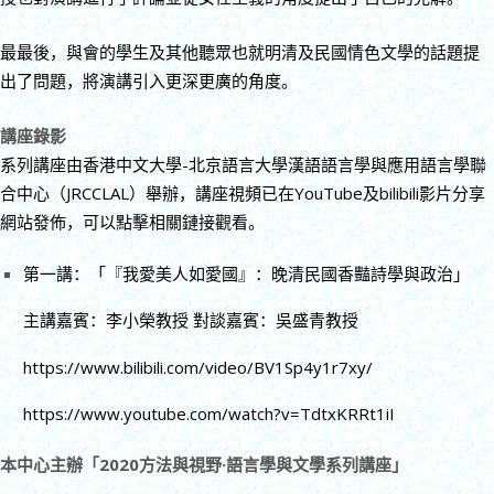
最最後，與會的學生及其他聽眾也就明清及民國情色文學的話題提
出了問題，將演講引入更深更廣的角度。
講座錄影
系列講座由香港中文大學-北京語言大學漢語語言學與應用語言學聯
合中心（JRCCLAL）舉辦，講座視頻已在YouTube及bilibili影片分享
網站發佈，可以點擊相關鏈接觀看。
第一講：「『我愛美人如愛國』：晚清民國香豔詩學與政治」
主講嘉賓：李小榮教授 對談嘉賓：吳盛青教授
https://www.bilibili.com/video/BV1Sp4y1r7xy/
https://www.youtube.com/watch?v=TdtxKRRt1iI
本中心主辦「2020方法與視野·語言學與文學系列講座」