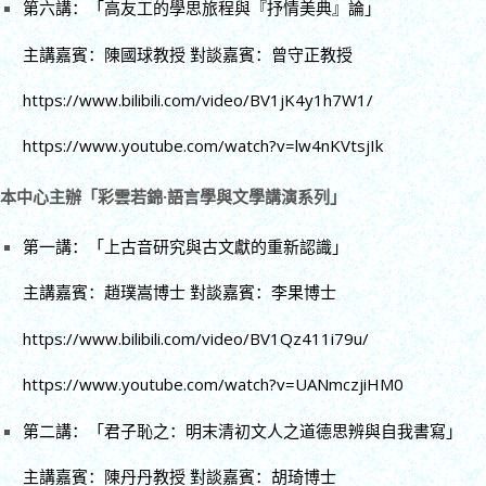
第六講：「高友工的學思旅程與『抒情美典』論」
主講嘉賓：陳國球教授 對談嘉賓：曾守正教授
https://www.bilibili.com/video/BV1jK4y1h7W1/
https://www.youtube.com/watch?v=lw4nKVtsjIk
本中心主辦「彩雲若錦·語言學與文學講演系列」
第一講：「上古音研究與古文獻的重新認識」
主講嘉賓：趙璞嵩博士 對談嘉賓：李果博士
https://www.bilibili.com/video/BV1Qz411i79u/
https://www.youtube.com/watch?v=UANmczjiHM0
第二講：「君子恥之：明末清初文人之道德思辨與自我書寫」
主講嘉賓：陳丹丹教授 對談嘉賓：胡琦博士