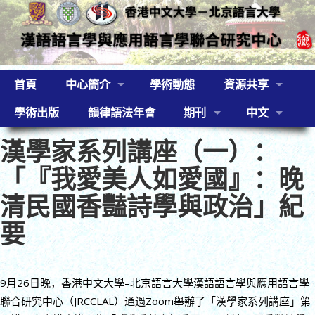
首頁
中心簡介
學術動態
資源共享
學術出版
韻律語法年會
期刊
中文
漢學家系列講座（一）：
「『我愛美人如愛國』：晚
清民國香豔詩學與政治」紀
要
9月26日晚，香港中文大學–北京語言大學漢語語言學與應用語言學
聯合研究中心（JRCCLAL）通過Zoom舉辦了「漢學家系列講座」第