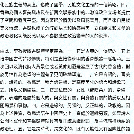
化民族主義的高度。也成了國學，民族文化主義的一個策略。四，
香豔為個人審美興趣及在新舊文學掙紮中的非激進政治立場者提供
了空間和發展平臺。因為著眼於情愛以及風花雪月，而且來自民族
美文傳統，香豔也成了沉醉於語言和情感審美，對白話文和文學的
政治教化功能反感以及不喜歡激進政治變革的人的港灣。
由此，李教授將香豔詩學定義為：一，它是古典的，傳統的。它上
接中國古代詩歌傳統，特別是直接從晚明的香奩艷體一脈相承。王
次回以及清代詩人黃景仁或者黃仲則還是發展了古代的香奩體，對
於男性作為慾望的主體有了更明確地塑造。二，它是言語的，審美
的，詩意的。香豔是一種言語建構，是高度美化的語言和詩歌形
式，所以又稱綺語。三，它是私密的，女性（或陰柔）的，身體
的，表達的是屬於個人的，與女性有關，與身體有關的情感以及相
關場景和事物。四，它是邊緣的，另類的，反正統的，政教的。因
為上述性質，香豔話語在中國歷史上一直處於邊緣另類，如果詩人
公開地寫作和宣揚豔詩就具有反正統意識形態，反主流霸權話語的
政治性。五，它是跨時代，跨文化的。既有民族性又有國際性的語