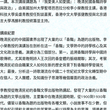
一講。本次講座講題為「『我愛美人如愛國』：晚清民國香豔詩學
與政治」，由美國加州大學聖塔芭芭拉分校李小榮教授主講，香港
科技大學吳盛青教授任對談嘉賓，香港中文大學張健教授與北京語
言大學馮勝利教授統籌並主持。
講座紀要
晚清民初的中國圖書界出現了大量的以「香豔」為題的出版物。李
小榮教授的演講旨在剖析在這一「香豔」文學熱中的詩學核心及其
文化政治意義。演講分為三個部分。第一，追溯香豔詩學與中國詩
歌傳統，尤其是晚明詩人王次回的香奩體的脈絡關聯；其次，考察
晚清民初自由職業文人如何在新的歷史背景下對香豔詩學發揚光
大；最後，分析這一詩歌潮流在中國二十世紀初文學文化轉型期中
在個人，文人團體，及知識份子思潮等幾個層面的政治含義。
李教授從晚清民初的香豔文學出版物熱講起，發現了大量的以香豔
為題的文學出版物，主要集中在晚清民國時期，從1900到1930年
代。儘管以香豔為題的出版物有各種文類，小說故事不在少數，但
其中起引領和主導地位的其實是一股以詩學為主的思潮，領導者是