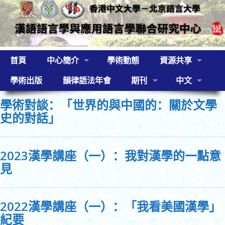
首頁
中心簡介
學術動態
資源共享
學術出版
韻律語法年會
期刊
中文
學術對談：「世界的與中國的：關於文學
史的對話」
2023漢學講座（一）：我對漢學的一點意
見
2022漢學講座（一）：「我看美國漢學」
紀要