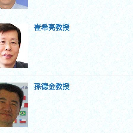
崔希亮教授
孫德金教授