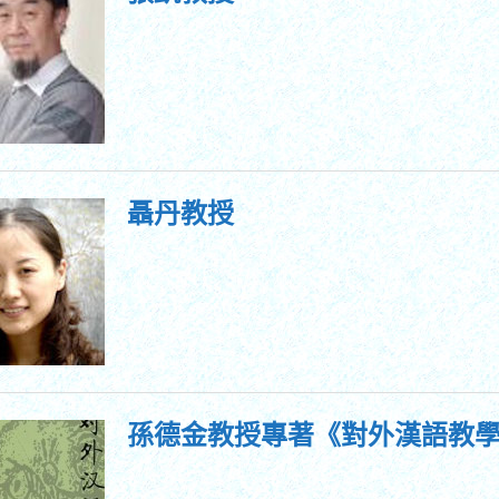
聶丹教授
孫德金教授專著《對外漢語教