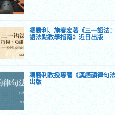
馮勝利、施春宏著《三一語法：
語法點教學指南》近日出版
馮勝利教授專著《漢語韻律句
出版