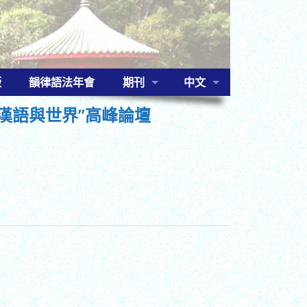
版
韻律語法年會
期刊
中文
漢語與世界”高峰論壇