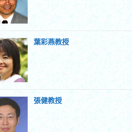
葉彩燕教授
張健教授