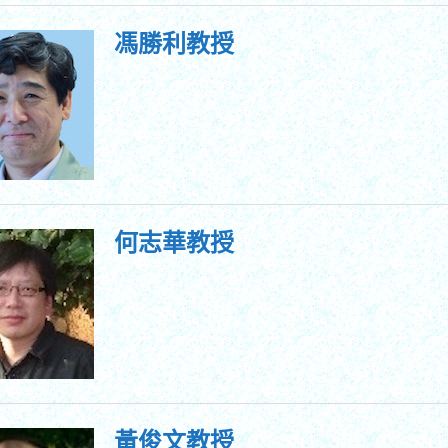
馮勝利教授
何志華教授
黃俊文教授