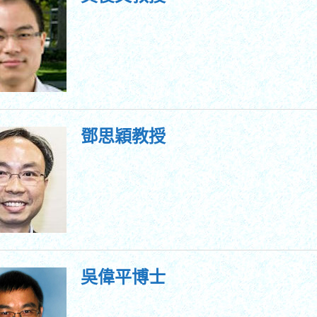
鄧思穎教授
吳偉平博士